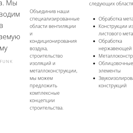
а. Мы
следующих областя
Объединив наши
водим
специализированные
Обработка мет
в
области вентиляции
Конструкции и
и
листового мет
аемую
кондиционирования
Обработка
му
воздуха,
нержавеющей 
строительство
Металлоконстр
 FUNK
изоляций и
Облицовочны
металлоконструкции,
элементы
мы можем
Звукоизолиро
предложить
конструкций
комплексные
концепции
строительства.