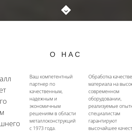
О НАС
Ваш компетентный
Обработка качеств
алл
партнер по
материала на высо
ет
качественным,
современном
надежным и
оборудовании,
го
экономичным
реализуемые опы
м
решениям в области
специалистам
металлоконструкций
гарантируют
шнего
с 1973 года.
высочайшее качест