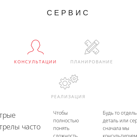
СЕРВИС
КОНСУЛЬТАЦИИ
ПЛАНИРОВАНИЕ
РЕАЛИЗАЦИЯ
Чтобы
Будь то отдел
трые
полностью
деталь или се
трелы часто
понять
сначала мы
сложность
консультируем