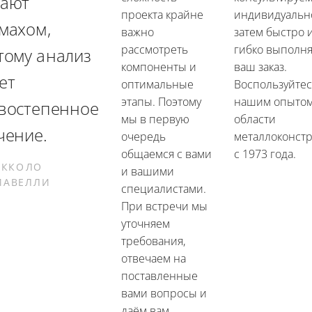
ают
проекта крайне
индивидуально
махом,
важно
затем быстро 
рассмотреть
гибко выполн
тому анализ
компоненты и
ваш заказ.
ет
оптимальные
Воспользуйте
этапы. Поэтому
нашим опытом
востепенное
мы в первую
области
чение.
очередь
металлоконст
общаемся с вами
с 1973 года.
ИККОЛО
и вашими
ИАВЕЛЛИ
специалистами.
При встречи мы
уточняем
требования,
отвечаем на
поставленные
вами вопросы и
даём вам