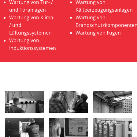
Wartung von Tür- /
Wartung von
und Toranlagen
Kälteerzeugungsanlagen
Wartung von Klima-
Wartung von
/ und
Brandschutzkomponente
Lüftungssystemen
Wartung von Fugen
Wartung von
Induktionssystemen