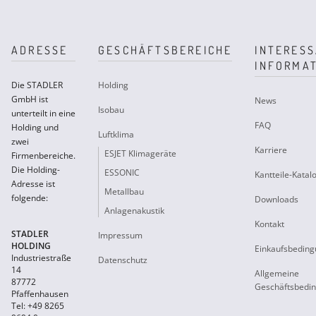
ADRESSE
GESCHÄFTSBEREICHE
INTERES
INFORMA
Die STADLER
Holding
GmbH ist
News
Isobau
unterteilt in eine
FAQ
Holding und
Luftklima
zwei
Karriere
ESJET Klimageräte
Firmenbereiche.
Die Holding-
ESSONIC
Kantteile-Katal
Adresse ist
Metallbau
folgende:
Downloads
Anlagenakustik
Kontakt
STADLER
Impressum
HOLDING
Einkaufsbedin
Industriestraße
Datenschutz
14
Allgemeine
87772
Geschäftsbedi
Pfaffenhausen
Tel: +49 8265