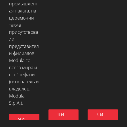
промышленн
ая палата, на
церемонии
также
присутствова
ли
представител
и филиалов
Modula со
всего мира и
г-н Стефани
(основатель и
владелец
Modula
S.p.A.).
ЧИТАТЬ ДАЛЕЕ
ЧИТАТЬ ДАЛЕЕ
ЧИТАТЬ ДАЛЕЕ