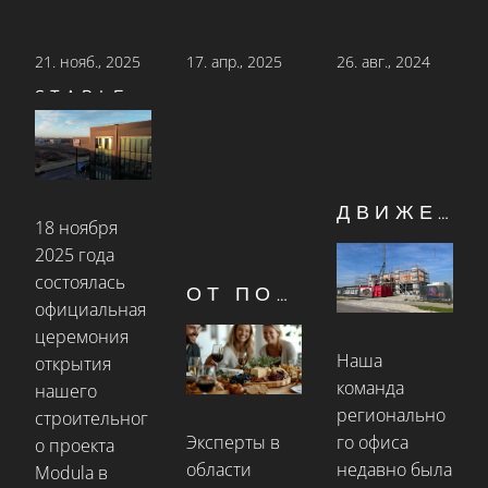
21.
нояб., 2025
17.
апр., 2025
26.
авг., 2024
STADLER ISOBAU ПРИСОЕДИНЯЕТСЯ К ЦЕРЕМОНИИ ОТКРЫТИЯ MODULA В ГЕРСТХОФЕНЕ
ДВИЖЕМСЯ ВВЕРХ
18 ноября
2025 года
состоялась
ОТ ПОЛЯ ДО СТОЛА — STADLER ДЕЛАЕТ ЭТО ВОЗМОЖНЫМ.
официальная
церемония
Наша
открытия
команда
нашего
регионально
строительног
Эксперты в
го офиса
о проекта
области
недавно была
Modula в