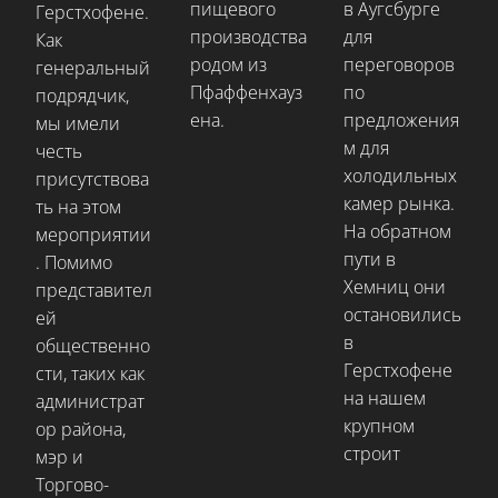
пищевого
в Аугсбурге
Герстхофене.
производства
для
Как
родом из
переговоров
генеральный
Пфаффенхауз
по
подрядчик,
ена.
предложения
мы имели
м для
честь
холодильных
присутствова
камер рынка.
ть на этом
На обратном
мероприятии
пути в
. Помимо
Хемниц они
представител
остановились
ей
в
общественно
Герстхофене
сти, таких как
на нашем
администрат
крупном
ор района,
строит
мэр и
Торгово-