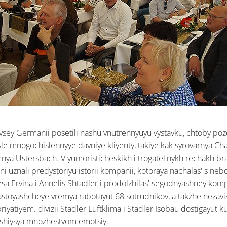
vsey Germanii posetili nashu vnutrennyuyu vystavku, chtoby pozd
sle mnogochislennyye davniye kliyenty, takiye kak syrovarnya C
rnya Ustersbach. V yumoristicheskikh i trogatel'nykh rechakh bra
i uznali predystoriyu istorii kompanii, kotoraya nachalas' s neb
esa Ervina i Annelis Shtadler i prodolzhilas' segodnyashney kom
astoyashcheye vremya rabotayut 68 sotrudnikov, a takzhe nezav
yatiyem. divizii Stadler Luftklima i Stadler Isobau dostigayut ku
shiysya mnozhestvom emotsiy.