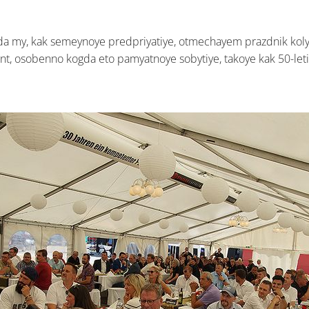
da my, kak semeynoye predpriyatiye, otmechayem prazdnik kolyb
t, osobenno kogda eto pamyatnoye sobytiye, takoye kak 50-leti