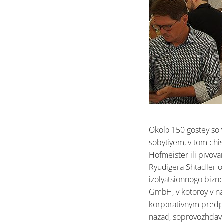
Okolo 150 gostey so 
sobytiyem, v tom chi
Hofmeister ili pivova
Ryudigera Shtadler on
izolyatsionnogo bizn
GmbH, v kotoroy v n
korporativnym predpri
nazad, soprovozhdav