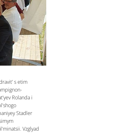
ravit' s etim
hampignon-
t'yev Rolanda i
ol'shogo
paniyey Stadler
isimym
l'minatsii. Vzglyad