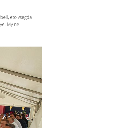
eli, eto vsegda
ye. My ne