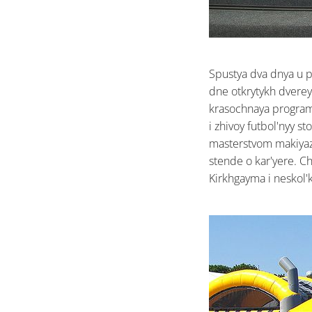
Spustya dva dnya u p
dne otkrytykh dvere
krasochnaya programm
i zhivoy futbol'nyy s
masterstvom makiyazh
stende o kar'yere. Ch
Kirkhgayma i neskol'