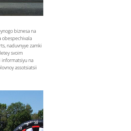
meynogo biznesa na
a obespechivala
rts, naduvnyye zamki
 detey svoim
i informatsiyu na
lovnoy assotsiatsii