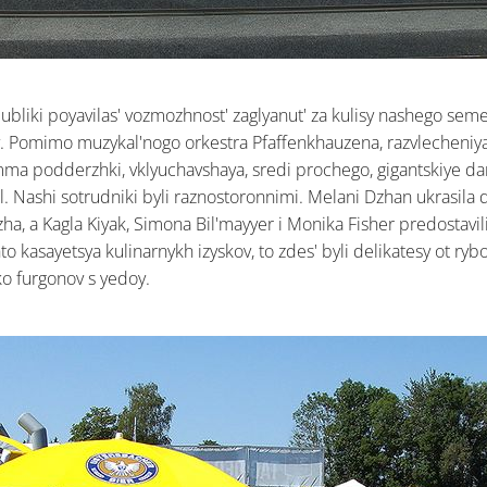
ubliki poyavilas' vozmozhnost' zaglyanut' za kulisy nashego se
y. Pomimo muzykal'nogo orkestra Pfaffenkhauzena, razvlecheniy
a podderzhki, vklyuchavshaya, sredi prochego, gigantskiye da
tol. Nashi sotrudniki byli raznostoronnimi. Melani Dzhan ukrasila
a, a Kagla Kiyak, Simona Bil'mayyer i Monika Fisher predostavil
to kasayetsya kulinarnykh izyskov, to zdes' byli delikatesy ot rybo
ko furgonov s yedoy.