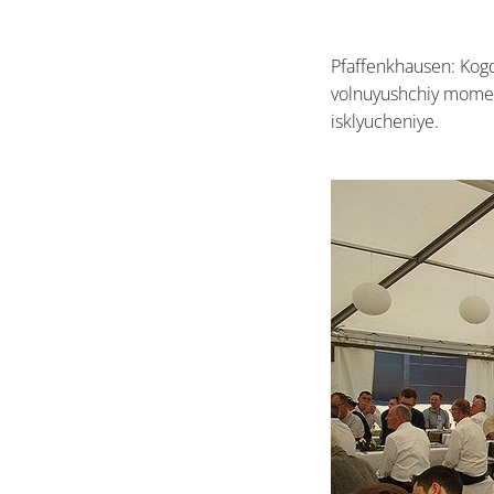
Pfaffenkhausen: Kog
volnuyushchiy momen
isklyucheniye.