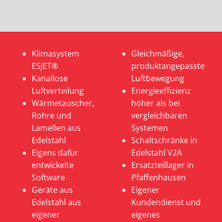
Klimasystem
Gleichmäßige,
ESJET®
produktangepasste
Kanallose
Luftbewegung
Luftverteilung
Energieeffizienz
Wärmetauscher,
höher als bei
Rohre und
vergleichbaren
Lamellen aus
Systemen
Edelstahl
Schaltschränke in
Eigens dafür
Edelstahl V2A
entwickelte
Ersatzteillager in
Software
Pfaffenhausen
Geräte aus
Eigener
Edelstahl aus
Kundendienst und
eigener
eigenes