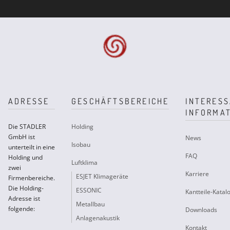
ADRESSE
GESCHÄFTSBEREICHE
INTERES
INFORMA
Die STADLER
Holding
GmbH ist
News
Isobau
unterteilt in eine
FAQ
Holding und
Luftklima
zwei
Karriere
ESJET Klimageräte
Firmenbereiche.
Die Holding-
ESSONIC
Kantteile-Katal
Adresse ist
Metallbau
folgende:
Downloads
Anlagenakustik
Kontakt