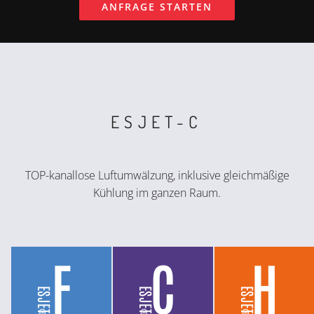
ANFRAGE STARTEN
ESJET-C
TOP-kanallose Luftumwälzung, inklusive gleichmäßige
Kühlung im ganzen Raum.
F
C
H
ESJET
ESJET
ESJET
®
®
®