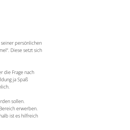
n seiner persönlichen
el“. Diese setzt sich
mer die Frage nach
ildung ja Spaß
lich.
erden sollen.
 Bereich erwerben.
lb ist es hilfreich