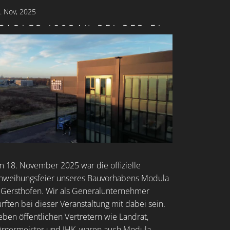
.
Nov, 2025
STADLER ISOBAU BEI DER EINWEIHUNGSFEIER VON MODULA IN GERSTHOFEN
 18. November 2025 war die offizielle
nweihungsfeier unseres Bauvorhabens Modula
 Gersthofen. Wir als Generalunternehmer
rften bei dieser Veranstaltung mit dabei sein.
ben öffentlichen Vertretern wie Landrat,
rgermeister und IHK, waren auch Modula-