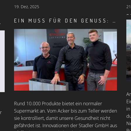
19.
Dez, 2025
21
EIN MUSS FÜR DEN GENUSS: SICHERE LEBENSMITTEL AUF DEM TISCH
BETRIEB DER HWK
Am
Ei
Rund 10.000 Produkte bietet ein normaler
in
Supermarkt an. Vom Acker bis zum Teller werden
r
du
sie kontrolliert, damit unsere Gesundheit nicht
Ne
gefährdet ist. Innovationen der Stadler GmbH aus
Bü