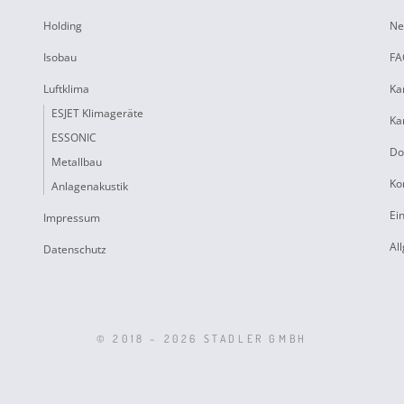
Holding
Ne
Isobau
FA
Luftklima
Ka
ESJET Klimageräte
Ka
ESSONIC
Do
Metallbau
Ko
Anlagenakustik
Ei
Impressum
Al
Datenschutz
© 2018 – 2026 STADLER GMBH