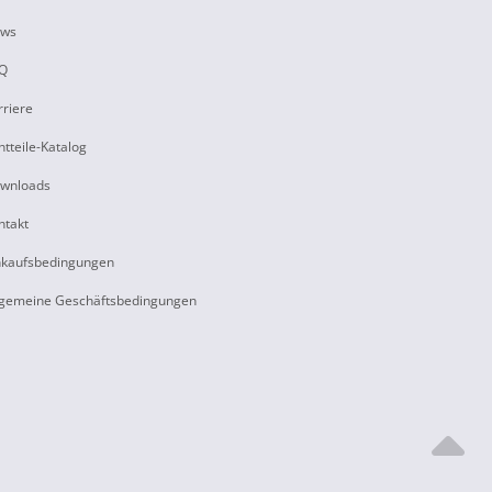
ws
Q
rriere
ntteile-Katalog
wnloads
ntakt
nkaufsbedingungen
lgemeine Geschäftsbedingungen